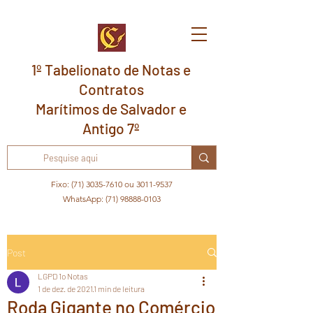
1º Tabelionato de Notas e
Contratos
Marítimos de Salvador e
Antigo 7º
Fixo:
(71) 3035-7610
ou
3011-9537
WhatsApp:
(71) 98888-0103
Post
LGPD 1o Notas
1 de dez. de 2021
1 min de leitura
Roda Gigante no Comércio