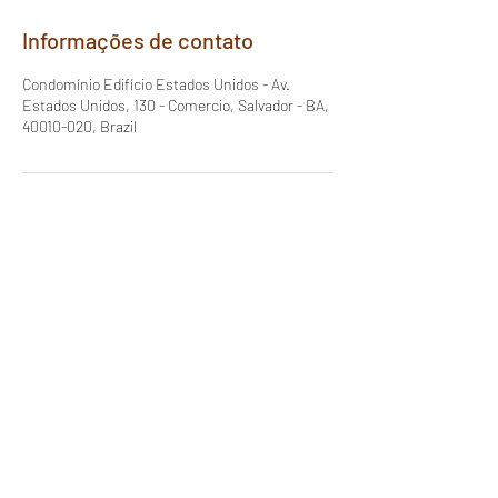
Informações de contato
Condomínio Edifício Estados Unidos - Av.
Estados Unidos, 130 - Comercio, Salvador - BA,
40010-020, Brazil
1º Tabelionato de Notas e
Contratos Marítimos de Salvador
contato@1notassalvador.com.br
Fixo:
(71) 3035-7610