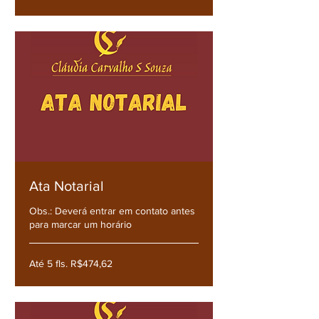
Ata Notarial
Obs.: Deverá entrar em contato antes
para marcar um horário
Até
Até 5 fls. R$474,62
5
fls.
R$474,62