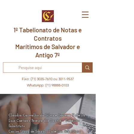
1º Tabelionato de Notas e
Contratos
Marítimos de Salvador e
Antigo 7º
Fixo:
(71) 3035-7610
ou
3011-9537
WhatsApp:
(71) 98888-0103
Clá
udia Carvalho da Silva e Souza - Tabeliã
Luis Caetano Pereira dos Santos - Tabelião
Substituto
Carlos Graça de Souza - Tabelião Substituto