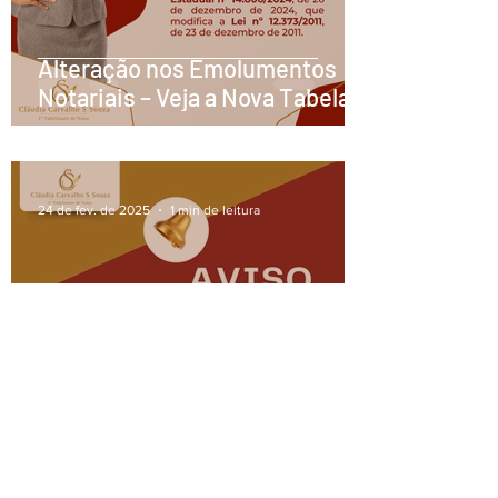
Alteração nos Emolumentos
Notariais – Veja a Nova Tabela
de 2025
24 de fev. de 2025
1 min de leitura
FUNCIONAMENTO NO PERÍODO
DE CARNAVAL