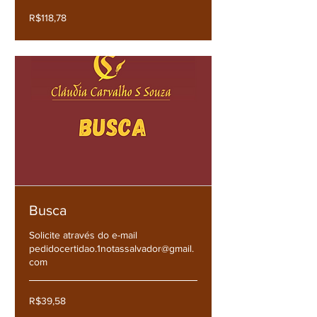
R$118,78
R$118,78
Busca
Solicite através do e-mail
pedidocertidao.1notassalvador@gmail.
com
R$39,58
R$39,58