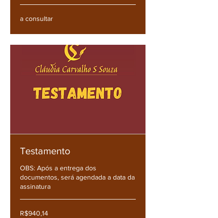
a
a consultar
consultar
Testamento
OBS: Após a entrega dos
documentos, será agendada a data da
assinatura
R$940,14
R$940,14