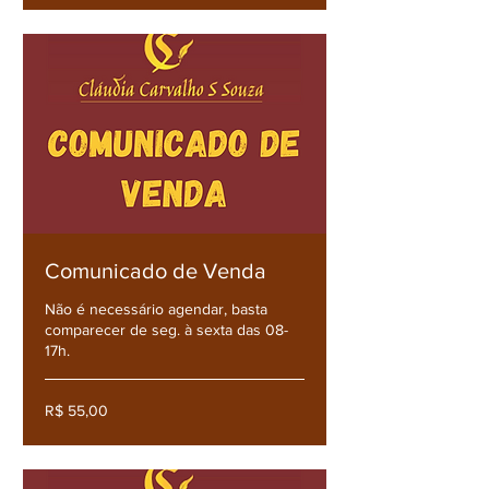
Comunicado de Venda
Não é necessário agendar, basta
comparecer de seg. à sexta das 08-
17h.
R$
R$ 55,00
55,00