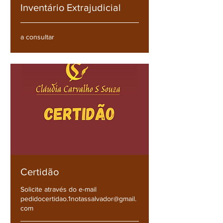
Inventário Extrajudicial
a
a consultar
consultar
Certidão
Solicite através do e-mail
pedidocertidao.1notassalvador@gmail.
com