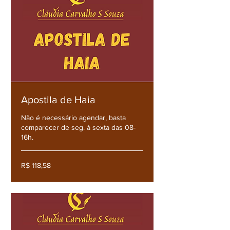
Apostila de Haia
Não é necessário agendar, basta
comparecer de seg. à sexta das 08-
16h.
R$
R$ 118,58
118,58